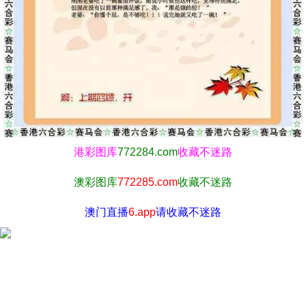
港彩图库
772284.com
收藏不迷路
澳彩图库
772285.com
收藏不迷路
澳门直播
6.app
请收藏不迷路