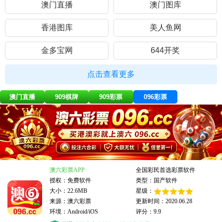
澳门直播
澳门图库
香港图库
美人鱼网
金多宝网
644开奖
黄大仙网
彩民网站
点击查看更多
九五至尊
曾道人网
澳门直播
909棋牌
909彩票
096彩票
摇钱树网
香港挂牌
铁盘神算
九龙心水
青龙阁网
藏宝阁网
澳六彩票APP
全国彩民首选彩票软件
授权：免费软件
类型：国产软件
惠泽社群
刘伯温网
大小：22.6MB
星级：
来源：澳六彩票
更新时间：2020.06.28
雷锋总站
凤凰天机
环境：Android/iOS
评分：9.9