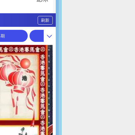
刷新
4期
2026-83期
2026-