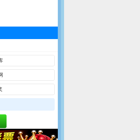
库
开奖直播
网
香港图库
奖
金多宝网
站
黄大仙网
网
九五至尊
牌
摇钱树网