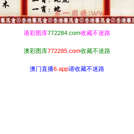
港彩图库
772284.com
收藏不迷路
澳彩图库
772285.com
收藏不迷路
澳门直播
6.app
请收藏不迷路