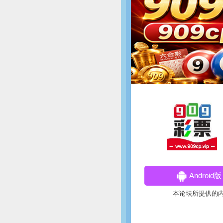
Android版
本论坛所提供的