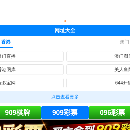
网址大全
香港
澳门
澳门直播
澳门图
香港图库
美人鱼
金多宝网
644开
黄大仙网
彩民网
点击查看更多
九五至尊
曾道人
909棋牌
909彩票
096彩票
摇钱树网
香港挂