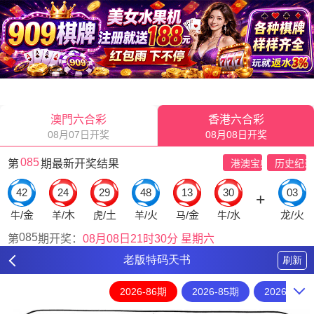
老版特码天书
刷新
2026-86期
2026-85期
2026-84期