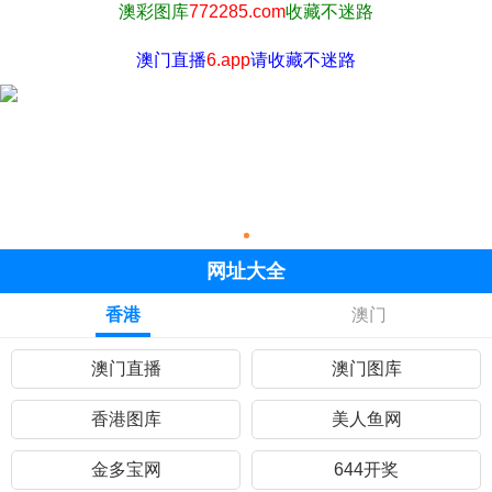
澳彩图库
772285.com
收藏不迷路
澳门直播
6.app
请收藏不迷路
网址大全
香港
澳门
澳门直播
澳门图库
香港图库
美人鱼网
金多宝网
644开奖