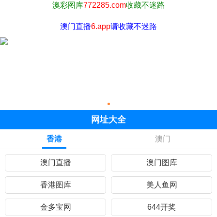
澳彩图库
772285.com
收藏不迷路
澳门直播
6.app
请收藏不迷路
网址大全
香港
澳门
澳门直播
澳门图库
香港图库
美人鱼网
金多宝网
644开奖