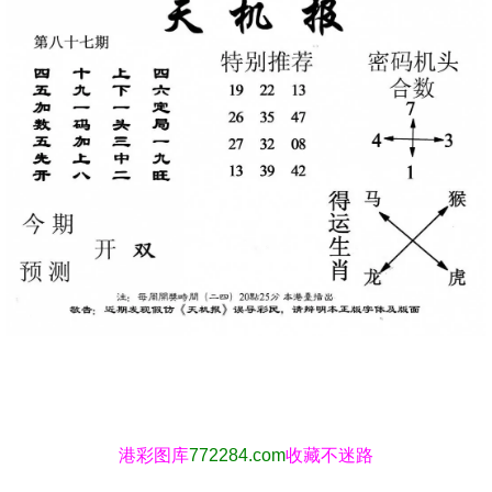
港彩图库
772284.com
收藏不迷路