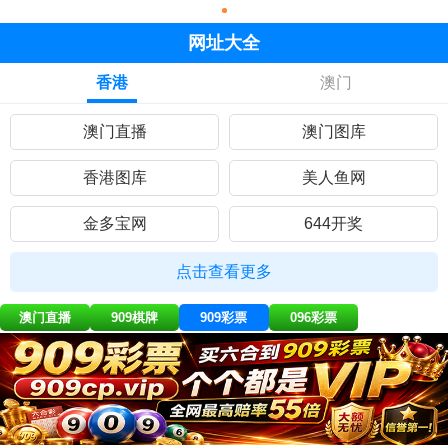
网址大全
香港
澳门
澳门直播
澳门图库
香港图库
美人鱼网
金多宝网
644开奖
黄大仙网
彩民网站
点击查看更多
九五至尊
曾道人网
澳门直播
909棋牌
909彩票
096彩票
摇钱树网
香港挂牌
铁盘神算
九龙心水