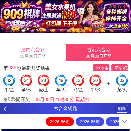
六合金钥匙
刷新
2026-86期
2026-85期
2026-84期