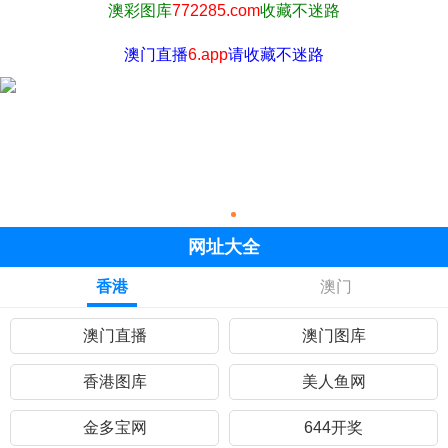
澳彩图库
772285.com
收藏不迷路
澳门直播
6.app
请收藏不迷路
网址大全
香港
澳门
澳门直播
澳门图库
香港图库
美人鱼网
金多宝网
644开奖