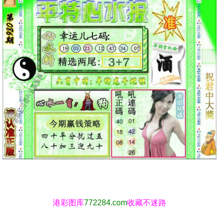
港彩图库
772284.com
收藏不迷路